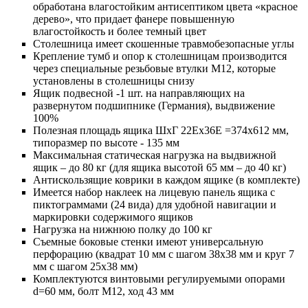
обработана влагостойким антисептиком цвета «красное
дерево», что придает фанере повышенную
влагостойкость и более темный цвет
Столешница имеет скошенные травмобезопасные углы
Крепление тумб и опор к столешницам производится
через специальные резьбовые втулки М12, которые
установлены в столешницы снизу
Ящик подвесной -1 шт. на направляющих на
развернутом подшипнике (Германия), выдвижение
100%
Полезная площадь ящика ШхГ 22Ех36Е =374x612 мм,
типоразмер по высоте - 135 мм
Максимальная статическая нагрузка на выдвижной
ящик – до 80 кг (для ящика высотой 65 мм – до 40 кг)
Антискользящие коврики в каждом ящике (в комплекте)
Имеется набор наклеек на лицевую панель ящика с
пиктограммами (24 вида) для удобной навигации и
маркировки содержимого ящиков
Нагрузка на нижнюю полку до 100 кг
Съемные боковые стенки имеют универсальную
перфорацию (квадрат 10 мм c шагом 38х38 мм и круг 7
мм с шагом 25х38 мм)
Комплектуются винтовыми регулируемыми опорами
d=60 мм, болт М12, ход 43 мм