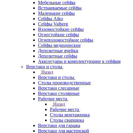
Мебельные сейфы
Встраиваемые сейфы
Маленькие сейфы
Сейфы Aiko
Сейфы Valberg
Взломостойкие сейфы
Огнестойкие сейфы
Огневзломостойкие сейфы
Сейфы медицинские
Депозитные ячейки
Депозитные сейфы
Акксесуары и комплектующие к сейфам
Верстаки и столы
Назад
Верстаки и столы
Столы производственные
Верстаки слесарные
Верстаки столярные
Рабочие места
Назад
Рабочие места
Столы монтажника
Столы сварщика
Верстаки для гаража
Верстаки для мастерской