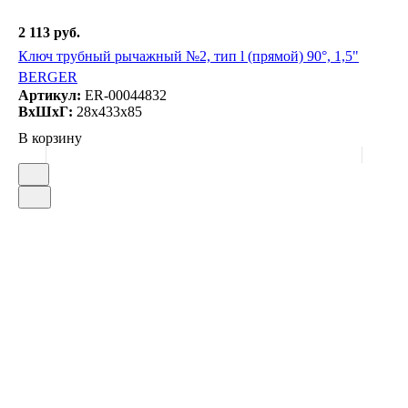
2 113 руб.
Ключ трубный рычажный №2, тип l (прямой) 90°, 1,5"
BERGER
Артикул:
ER-00044832
ВxШxГ:
28x433x85
В корзину