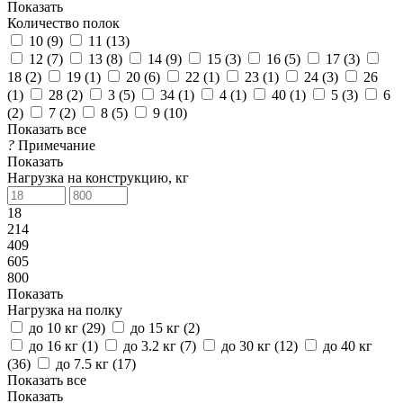
Показать
Количество полок
10 (
9
)
11 (
13
)
12 (
7
)
13 (
8
)
14 (
9
)
15 (
3
)
16 (
5
)
17 (
3
)
18 (
2
)
19 (
1
)
20 (
6
)
22 (
1
)
23 (
1
)
24 (
3
)
26
(
1
)
28 (
2
)
3 (
5
)
34 (
1
)
4 (
1
)
40 (
1
)
5 (
3
)
6
(
2
)
7 (
2
)
8 (
5
)
9 (
10
)
Показать все
?
Примечание
Показать
Нагрузка на конструкцию, кг
18
214
409
605
800
Показать
Нагрузка на полку
до 10 кг (
29
)
до 15 кг (
2
)
до 16 кг (
1
)
до 3.2 кг (
7
)
до 30 кг (
12
)
до 40 кг
(
36
)
до 7.5 кг (
17
)
Показать все
Показать