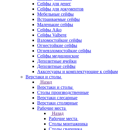
Сейфы для денег
Сейфы для документов
Мебельные сейфы
Встраиваемые сейфы
Маленькие сейфы
Сейфы Aiko
Сейфы Valberg
Взломостойкие сейфы
Огнестойкие сейфы
Огневзломостойкие сейфы
Сейфы медицинские
Депозитные ячейки
Депозитные сейфы
Акксесуары и комплектующие к сейфам
Верстаки и столы
Назад
Верстаки и столы
Столы производственные
Верстаки слесарные
Верстаки столярные
Рабочие места
Назад
Рабочие места
Столы монтажника
Столы сварщика