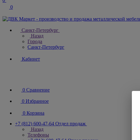
0
0
Санкт-Петербург
Назад
Города
Санкт-Петербург
Кабинет
0
Сравнение
0
Избранное
0
Корзина
+7 (812) 600-47-64
Отдел продаж
Назад
Телефоны