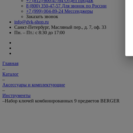
+7 (812) 600-47-64
Отдел продаж
8 (800) 350-47-57
Для звонок по России
+7 (999) 004-89-24
Мессенджеры
Заказать звонок
info@dvk-shop.ru
Санкт-Петербург, Масляный пер., д. 7, оф. 33
Пн. – Пт.: с 8:30 до 17:00
Главная
–
Каталог
–
Аксессуары и комплектующие
–
Инструменты
–
Набор ключей комбинированных 9 предметов BERGER