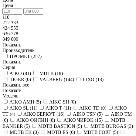
Цена
110
212 333
424 555
636 778
849 000
Показать
Производитель
ПРОМЕТ (
257
)
Показать
Серия
AIKO (
81
)
MDTB (
18
)
TIGER (
0
)
VALBERG (
144
)
ШХО (
13
)
Показать все
Показать
Модель
AIKO AMH (
5
)
AIKO SH (
0
)
AIKO SL (
11
)
AIKO T (
11
)
AIKO TD (
0
)
AIKO
TT (
4
)
AIKO БЕРКУТ (
16
)
AIKO ТSN (
5
)
AIKO ТМ
(
6
)
AIKO ФИЛИН (
8
)
AIKO ЧИРОК (
15
)
MDTB
BANKER (
5
)
MDTB BASTION (
5
)
MDTB BURGAS (
3
)
MDTB EK (
0
)
MDTB ES (
0
)
MDTB FORT (
5
)