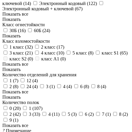
ключевой (
14
)
Электронный кодовый (
122
)
Электронный кодовый + ключевой (
67
)
Показать все
Показать
Класс огнестойкости
30Б (
16
)
60Б (
24
)
Показать
Класс взломостойкости
1 класс (
32
)
2 класс (
17
)
3 класс (
21
)
4 класс (
10
)
5 класс (
8
)
класс S1 (
65
)
класс S2 (
0
)
класс А1 (
0
)
Показать все
Показать
Количество отделений для хранения
1 (
7
)
12 (
4
)
2 (
8
)
24 (
4
)
3 (
1
)
4 (
4
)
6 (
8
)
8 (
4
)
Показать все
Показать
Количество полок
0 (
20
)
1 (
107
)
2 (
42
)
3 (
33
)
4 (
11
)
5 (
3
)
6 (
2
)
7 (
1
)
8 (
2
)
9 (
1
)
Показать все
?
Примечание