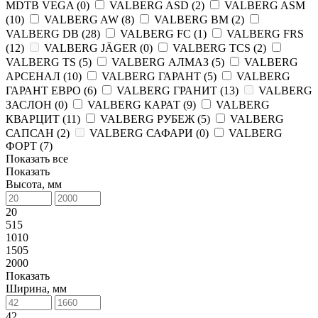
MDTB VEGA (
0
)
VALBERG ASD (
2
)
VALBERG ASM
(
10
)
VALBERG AW (
8
)
VALBERG BM (
2
)
VALBERG DB (
28
)
VALBERG FC (
1
)
VALBERG FRS
(
12
)
VALBERG JÄGER (
0
)
VALBERG TCS (
2
)
VALBERG TS (
5
)
VALBERG АЛМАЗ (
5
)
VALBERG
АРСЕНАЛ (
10
)
VALBERG ГАРАНТ (
5
)
VALBERG
ГАРАНТ ЕВРО (
6
)
VALBERG ГРАНИТ (
13
)
VALBERG
ЗАСЛОН (
0
)
VALBERG КАРАТ (
9
)
VALBERG
КВАРЦИТ (
11
)
VALBERG РУБЕЖ (
5
)
VALBERG
САПСАН (
2
)
VALBERG САФАРИ (
0
)
VALBERG
ФОРТ (
7
)
Показать все
Показать
Высота, мм
20
515
1010
1505
2000
Показать
Ширина, мм
42