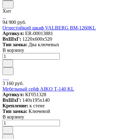
Хит
94 900 руб.
Огнестойкий шкаф VALBERG BM-1260KL
Артикул:
ER-00013881
ВxШxГ:
1220x600x520
Тип замка:
Два ключевых
В корзину
3 160 руб.
Мебельный сейф AIKO Т-140 KL
Артикул:
КГ051328
ВxШxГ:
140x195x140
Крепление:
к стене
Тип замка:
Ключевой
В корзину