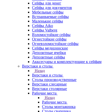
Сейфы для денег
Сейфы для документов
Мебельные сейфы
Встраиваемые сейфы
Маленькие сейфы
Сейфы Aiko
Сейфы Valberg
Взломостойкие сейфы
Огнестойкие сейфы
Огневзломостойкие сейфы
Сейфы медицинские
Депозитные ячейки
Депозитные сейфы
Акксесуары и комплектующие к сейфам
Верстаки и столы
Назад
Верстаки и столы
Столы производственные
Верстаки слесарные
Верстаки столярные
Рабочие места
Назад
Рабочие места
Столы монтажника
Столы сварщика