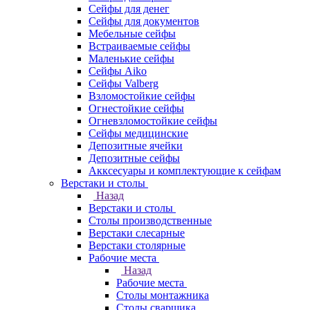
Сейфы для денег
Сейфы для документов
Мебельные сейфы
Встраиваемые сейфы
Маленькие сейфы
Сейфы Aiko
Сейфы Valberg
Взломостойкие сейфы
Огнестойкие сейфы
Огневзломостойкие сейфы
Сейфы медицинские
Депозитные ячейки
Депозитные сейфы
Акксесуары и комплектующие к сейфам
Верстаки и столы
Назад
Верстаки и столы
Столы производственные
Верстаки слесарные
Верстаки столярные
Рабочие места
Назад
Рабочие места
Столы монтажника
Столы сварщика