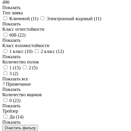
490
Показать
Тип замка
Ключевой (
11
)
Электронный кодовый (
11
)
Показать
Класс огнестойкости
60Б (
22
)
Показать
Класс взломостойкости
1 класс (
10
)
2 класс (
12
)
Показать
Количество полок
1 (
15
)
2 (
5
)
3 (
2
)
Показать все
?
Примечание
Показать
Количество ящиков
0 (
22
)
Показать
Трейзер
Да (
14
)
Показать
Очистить фильтр