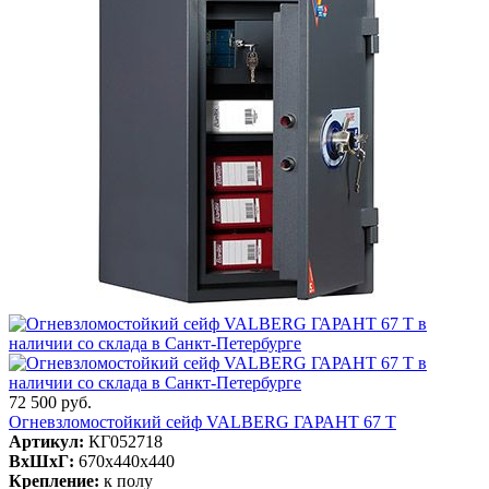
72 500 руб.
Огневзломостойкий сейф VALBERG ГАРАНТ 67 T
Артикул:
КГ052718
ВxШxГ:
670x440x440
Крепление:
к полу