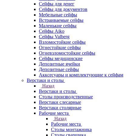
Сейфы для денег
Сейфы для документов
Мебельные сейфы
Встраиваемые сейфы
Маленькие сейфы
Сейфы Aiko
Сейфы Valberg
Взломостойкие сейфы
Огнестойкие сейфы
Огневзломостойкие сейфы
Сейфы медицинские
Депозитные ячейки
Депозитные сейфы
Акксесуары и комплектующие к сейфам
Верстаки и столы
Назад
Верстаки и столы
Столы производственные
Верстаки слесарные
Верстаки столярные
Рабочие места
Назад
Рабочие места
Столы монтажника
Столы сварщика