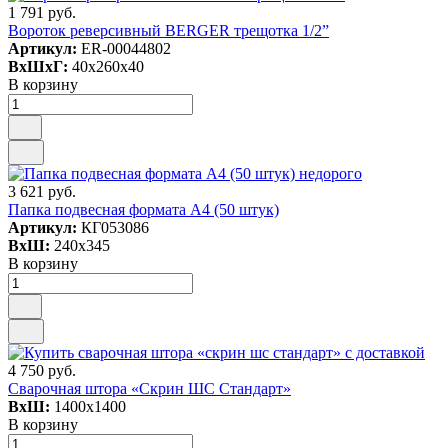
1 791 руб.
Вороток реверсивный BERGER трещотка 1/2”
Артикул:
ER-00044802
ВxШxГ:
40x260x40
В корзину
3 621 руб.
Папка подвесная формата А4 (50 штук)
Артикул:
КГ053086
ВxШ:
240x345
В корзину
4 750 руб.
Сварочная штора «Скрин ШС Стандарт»
ВxШ:
1400x1400
В корзину