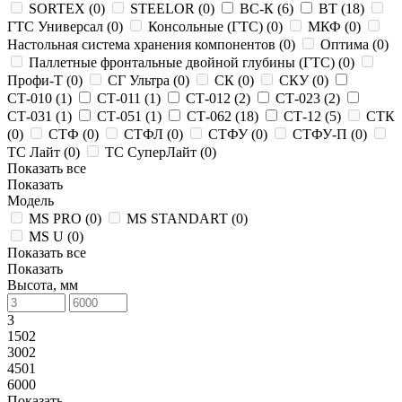
SORTEX (
0
)
STEELOR (
0
)
ВС-К (
6
)
ВТ (
18
)
ГТС Универсал (
0
)
Консольные (ГТС) (
0
)
МКФ (
0
)
Настольная система хранения компонентов (
0
)
Оптима (
0
)
Паллетные фронтальные двойной глубины (ГТС) (
0
)
Профи-Т (
0
)
СГ Ультра (
0
)
СК (
0
)
СКУ (
0
)
СТ-010 (
1
)
СТ-011 (
1
)
СТ-012 (
2
)
СТ-023 (
2
)
СТ-031 (
1
)
СТ-051 (
1
)
СТ-062 (
18
)
СТ-12 (
5
)
СТК
(
0
)
СТФ (
0
)
СТФЛ (
0
)
СТФУ (
0
)
СТФУ-П (
0
)
ТС Лайт (
0
)
ТС СуперЛайт (
0
)
Показать все
Показать
Модель
MS PRO (
0
)
MS STANDART (
0
)
MS U (
0
)
Показать все
Показать
Высота, мм
3
1502
3002
4501
6000
Показать