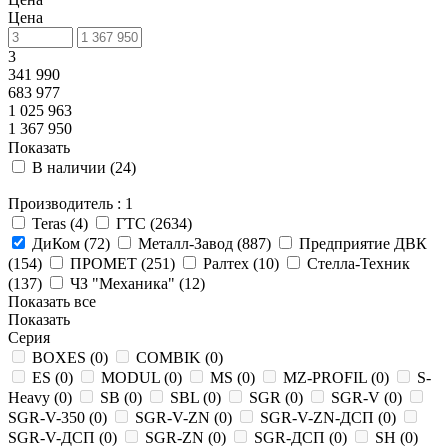
Цена
3
341 990
683 977
1 025 963
1 367 950
Показать
В наличии (
24
)
Производитель
: 1
Teras (
4
)
ГТС (
2634
)
ДиКом (
72
)
Металл-Завод (
887
)
Предприятие ДВК
(
154
)
ПРОМЕТ (
251
)
Ралтех (
10
)
Стелла-Техник
(
137
)
ЧЗ "Механика" (
12
)
Показать все
Показать
Серия
BOXES (
0
)
COMBIK (
0
)
ES (
0
)
MODUL (
0
)
MS (
0
)
MZ-PROFIL (
0
)
S-
Heavy (
0
)
SB (
0
)
SBL (
0
)
SGR (
0
)
SGR-V (
0
)
SGR-V-350 (
0
)
SGR-V-ZN (
0
)
SGR-V-ZN-ДСП (
0
)
SGR-V-ДСП (
0
)
SGR-ZN (
0
)
SGR-ДСП (
0
)
SH (
0
)