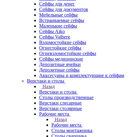
Сейфы для денег
Сейфы для документов
Мебельные сейфы
Встраиваемые сейфы
Маленькие сейфы
Сейфы Aiko
Сейфы Valberg
Взломостойкие сейфы
Огнестойкие сейфы
Огневзломостойкие сейфы
Сейфы медицинские
Депозитные ячейки
Депозитные сейфы
Акксесуары и комплектующие к сейфам
Верстаки и столы
Назад
Верстаки и столы
Столы производственные
Верстаки слесарные
Верстаки столярные
Рабочие места
Назад
Рабочие места
Столы монтажника
Столы сварщика