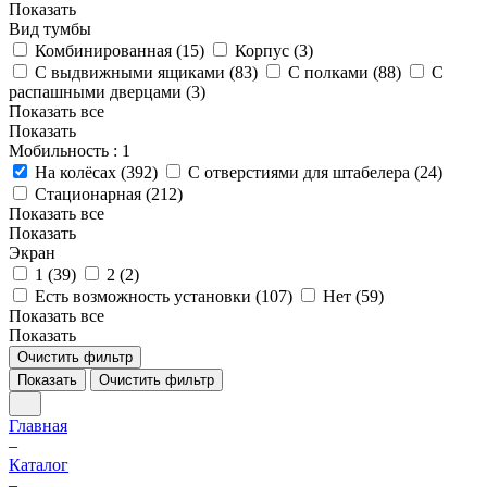
Показать
Вид тумбы
Комбинированная (
15
)
Корпус (
3
)
С выдвижными ящиками (
83
)
С полками (
88
)
С
распашными дверцами (
3
)
Показать все
Показать
Мобильность
: 1
На колёсах (
392
)
С отверстиями для штабелера (
24
)
Стационарная (
212
)
Показать все
Показать
Экран
1 (
39
)
2 (
2
)
Есть возможность установки (
107
)
Нет (
59
)
Показать все
Показать
Очистить фильтр
Показать
Очистить фильтр
Главная
–
Каталог
–