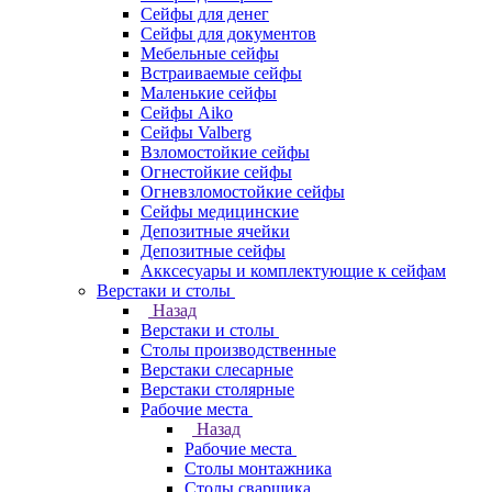
Сейфы для денег
Сейфы для документов
Мебельные сейфы
Встраиваемые сейфы
Маленькие сейфы
Сейфы Aiko
Сейфы Valberg
Взломостойкие сейфы
Огнестойкие сейфы
Огневзломостойкие сейфы
Сейфы медицинские
Депозитные ячейки
Депозитные сейфы
Акксесуары и комплектующие к сейфам
Верстаки и столы
Назад
Верстаки и столы
Столы производственные
Верстаки слесарные
Верстаки столярные
Рабочие места
Назад
Рабочие места
Столы монтажника
Столы сварщика