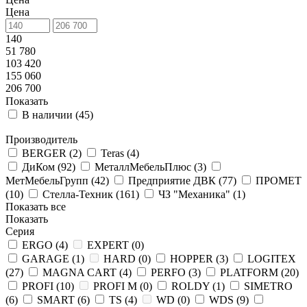
Цена
140
51 780
103 420
155 060
206 700
Показать
В наличии (
45
)
Производитель
BERGER (
2
)
Teras (
4
)
ДиКом (
92
)
МеталлМебельПлюс (
3
)
МетМебельГрупп (
42
)
Предприятие ДВК (
77
)
ПРОМЕТ
(
10
)
Стелла-Техник (
161
)
ЧЗ "Механика" (
1
)
Показать все
Показать
Серия
ERGO (
4
)
EXPERT (
0
)
GARAGE (
1
)
HARD (
0
)
HOPPER (
3
)
LOGITEX
(
27
)
MAGNA CART (
4
)
PERFO (
3
)
PLATFORM (
20
)
PROFI (
10
)
PROFI M (
0
)
ROLDY (
1
)
SIMETRO
(
6
)
SMART (
6
)
TS (
4
)
WD (
0
)
WDS (
9
)