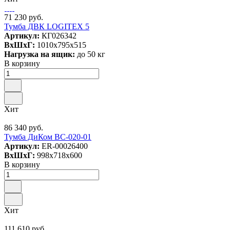
71 230 руб.
Тумба ДВК LOGITEX 5
Артикул:
КГ026342
ВxШxГ:
1010x795x515
Нагрузка на ящик:
до 50 кг
В корзину
Хит
86 340 руб.
Тумба ДиКом ВС-020-01
Артикул:
ER-00026400
ВxШxГ:
998x718x600
В корзину
Хит
111 610 руб.