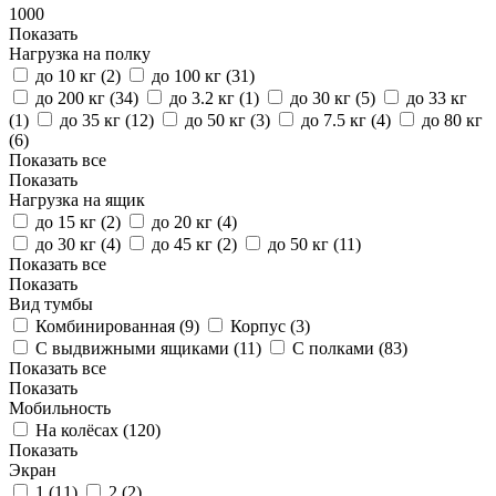
1000
Показать
Нагрузка на полку
до 10 кг (
2
)
до 100 кг (
31
)
до 200 кг (
34
)
до 3.2 кг (
1
)
до 30 кг (
5
)
до 33 кг
(
1
)
до 35 кг (
12
)
до 50 кг (
3
)
до 7.5 кг (
4
)
до 80 кг
(
6
)
Показать все
Показать
Нагрузка на ящик
до 15 кг (
2
)
до 20 кг (
4
)
до 30 кг (
4
)
до 45 кг (
2
)
до 50 кг (
11
)
Показать все
Показать
Вид тумбы
Комбинированная (
9
)
Корпус (
3
)
С выдвижными ящиками (
11
)
С полками (
83
)
Показать все
Показать
Мобильность
На колёсах (
120
)
Показать
Экран
1 (
11
)
2 (
2
)