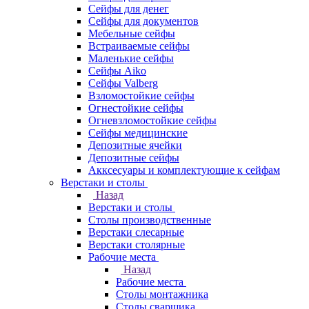
Сейфы для денег
Сейфы для документов
Мебельные сейфы
Встраиваемые сейфы
Маленькие сейфы
Сейфы Aiko
Сейфы Valberg
Взломостойкие сейфы
Огнестойкие сейфы
Огневзломостойкие сейфы
Сейфы медицинские
Депозитные ячейки
Депозитные сейфы
Акксесуары и комплектующие к сейфам
Верстаки и столы
Назад
Верстаки и столы
Столы производственные
Верстаки слесарные
Верстаки столярные
Рабочие места
Назад
Рабочие места
Столы монтажника
Столы сварщика