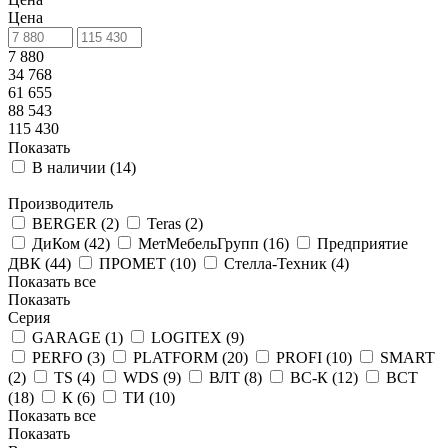
Цена
7 880
34 768
61 655
88 543
115 430
Показать
В наличии (
14
)
Производитель
BERGER (
2
)
Teras (
2
)
ДиКом (
42
)
МетМебельГрупп (
16
)
Предприятие
ДВК (
44
)
ПРОМЕТ (
10
)
Стелла-Техник (
4
)
Показать все
Показать
Серия
GARAGE (
1
)
LOGITEX (
9
)
PERFO (
3
)
PLATFORM (
20
)
PROFI (
10
)
SMART
(
2
)
TS (
4
)
WDS (
9
)
ВЛТ (
8
)
ВС-К (
12
)
ВСТ
(
18
)
К (
6
)
ТИ (
10
)
Показать все
Показать