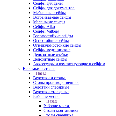
Сейфы для денег
Сейфы для документов
Мебельные сейфы
Встраиваемые сейфы
Маленькие сейфы
Сейфы Aiko
Сейфы Valberg
Взломостойкие сейфы
Огнестойкие сейфы
Огневзломостойкие сейфы
Сейфы медицинские
Депозитные ячейки
Депозитные сейфы
Акксесуары и комплектующие к сейфам
Верстаки и столы
Назад
Верстаки и столы
Столы производственные
Верстаки слесарные
Верстаки столярные
Рабочие места
Назад
Рабочие места
Столы монтажника
Столы сварщика