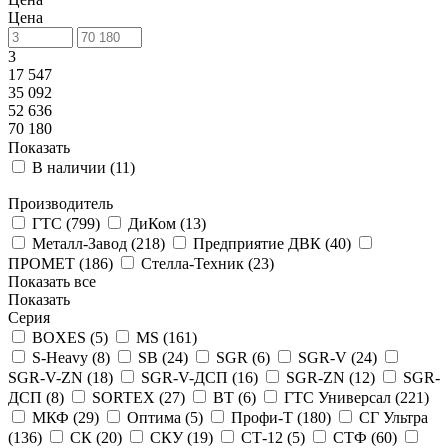
Цена
3
17 547
35 092
52 636
70 180
Показать
В наличии (
11
)
Производитель
ГТС (
799
)
ДиКом (
13
)
Металл-Завод (
218
)
Предприятие ДВК (
40
)
ПРОМЕТ (
186
)
Стелла-Техник (
23
)
Показать все
Показать
Серия
BOXES (
5
)
MS (
161
)
S-Heavy (
8
)
SB (
24
)
SGR (
6
)
SGR-V (
24
)
SGR-V-ZN (
18
)
SGR-V-ДСП (
16
)
SGR-ZN (
12
)
SGR-
ДСП (
8
)
SORTEX (
27
)
ВТ (
6
)
ГТС Универсал (
221
)
МКФ (
29
)
Оптима (
5
)
Профи-Т (
180
)
СГ Ультра
(
136
)
СК (
20
)
СКУ (
19
)
СТ-12 (
5
)
СТФ (
60
)