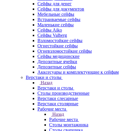
Сейфы для денег
Сейфы для документов
Мебельные сейфы
Встраиваемые сейфы
Маленькие сейфы
Сейфы Aiko
Сейфы Valberg
Взломостойкие сейфы
Огнестойкие сейфы
Огневзломостойкие сейфы
Сейфы медицинские
Депозитные ячейки
Депозитные сейфы
Акксесуары и комплектующие к сейфам
Верстаки и столы
Назад
Верстаки и столы
Столы производственные
Верстаки слесарные
Верстаки столярные
Рабочие места
Назад
Рабочие места
Столы монтажника
Столы сварщика