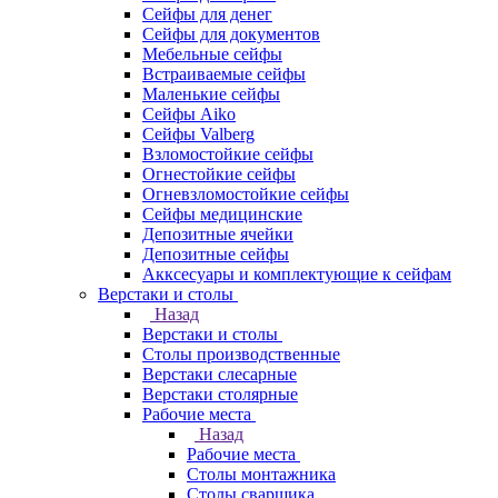
Сейфы для денег
Сейфы для документов
Мебельные сейфы
Встраиваемые сейфы
Маленькие сейфы
Сейфы Aiko
Сейфы Valberg
Взломостойкие сейфы
Огнестойкие сейфы
Огневзломостойкие сейфы
Сейфы медицинские
Депозитные ячейки
Депозитные сейфы
Акксесуары и комплектующие к сейфам
Верстаки и столы
Назад
Верстаки и столы
Столы производственные
Верстаки слесарные
Верстаки столярные
Рабочие места
Назад
Рабочие места
Столы монтажника
Столы сварщика