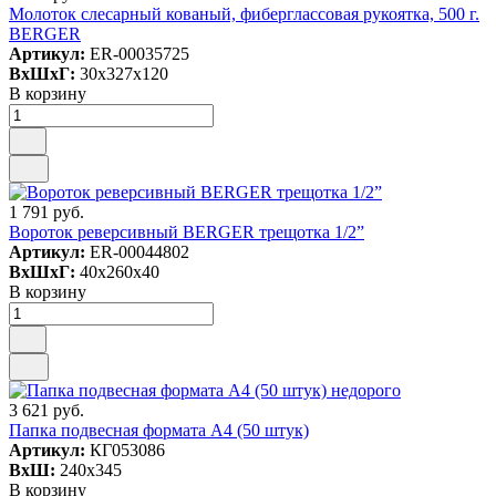
Молоток слесарный кованый, фиберглассовая рукоятка, 500 г.
BERGER
Артикул:
ER-00035725
ВxШxГ:
30x327x120
В корзину
1 791 руб.
Вороток реверсивный BERGER трещотка 1/2”
Артикул:
ER-00044802
ВxШxГ:
40x260x40
В корзину
3 621 руб.
Папка подвесная формата А4 (50 штук)
Артикул:
КГ053086
ВxШ:
240x345
В корзину