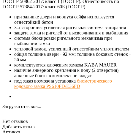
ГОСТ Р 50862-2017: класс 1 (ГОСТ Р). Огнестойкость по
ГОСТ Р 57384-2017: класс 60Б (ГОСТ Р).
при заливке двери и корпуса сейфа используется
огнестойкий бетон
3-х сторонняя усиленная ригельная система запирания
защита замка и ригелей от высверливания и выбивания
система блокировки ригельного механизма при
выбивании замка
тепловой замок, усиленный огнестойким уплотнителем
общая толщина двери - 92 мм; толщина боковых стенок -
56 мм
комплектуются ключевым замком KABA MAUER
наличие анкерного крепления к полу (2 отверстия),
анкерные болты в комплект не входят
под заказ возможна установка
биометрического
кодового замка PS610FD/E36FD
Загрузка отзывов...
Нет отзывов
Добавить отзыв
Артикул