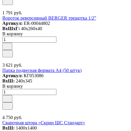
1 791 руб.
Вороток реверсивный BERGER трещотка 1/2”
Артикул:
ER-00044802
ВxШxГ:
40x260x40
В корзину
3 621 руб.
Папка подвесная формата А4 (50 штук)
Артикул:
КГ053086
ВxШ:
240x345
В корзину
4 750 руб.
Сварочная штора «Скрин ШС Стандарт»
ВxШ:
1400x1400