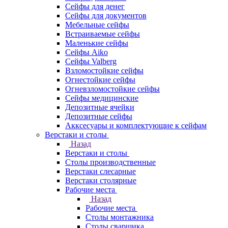
Сейфы для денег
Сейфы для документов
Мебельные сейфы
Встраиваемые сейфы
Маленькие сейфы
Сейфы Aiko
Сейфы Valberg
Взломостойкие сейфы
Огнестойкие сейфы
Огневзломостойкие сейфы
Сейфы медицинские
Депозитные ячейки
Депозитные сейфы
Акксесуары и комплектующие к сейфам
Верстаки и столы
Назад
Верстаки и столы
Столы производственные
Верстаки слесарные
Верстаки столярные
Рабочие места
Назад
Рабочие места
Столы монтажника
Столы сварщика