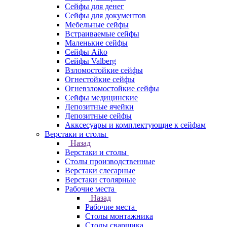
Сейфы для денег
Сейфы для документов
Мебельные сейфы
Встраиваемые сейфы
Маленькие сейфы
Сейфы Aiko
Сейфы Valberg
Взломостойкие сейфы
Огнестойкие сейфы
Огневзломостойкие сейфы
Сейфы медицинские
Депозитные ячейки
Депозитные сейфы
Акксесуары и комплектующие к сейфам
Верстаки и столы
Назад
Верстаки и столы
Столы производственные
Верстаки слесарные
Верстаки столярные
Рабочие места
Назад
Рабочие места
Столы монтажника
Столы сварщика