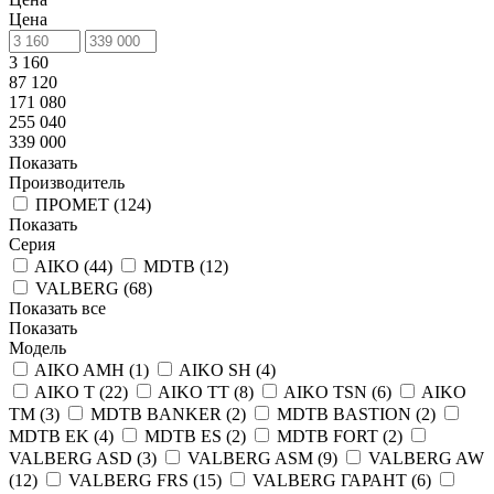
Цена
3 160
87 120
171 080
255 040
339 000
Показать
Производитель
ПРОМЕТ (
124
)
Показать
Серия
AIKO (
44
)
MDTB (
12
)
VALBERG (
68
)
Показать все
Показать
Модель
AIKO AMH (
1
)
AIKO SH (
4
)
AIKO T (
22
)
AIKO TT (
8
)
AIKO ТSN (
6
)
AIKO
ТМ (
3
)
MDTB BANKER (
2
)
MDTB BASTION (
2
)
MDTB EK (
4
)
MDTB ES (
2
)
MDTB FORT (
2
)
VALBERG ASD (
3
)
VALBERG ASM (
9
)
VALBERG AW
(
12
)
VALBERG FRS (
15
)
VALBERG ГАРАНТ (
6
)