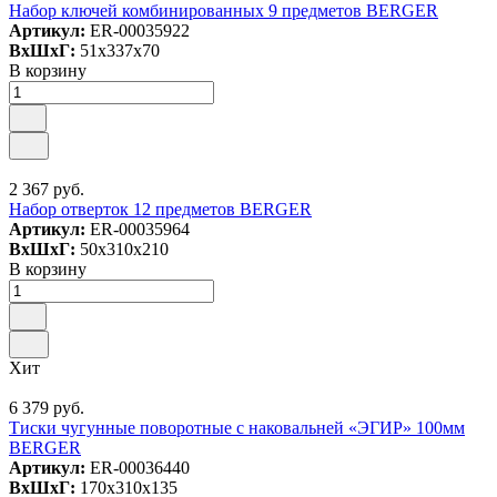
Набор ключей комбинированных 9 предметов BERGER
Артикул:
ER-00035922
ВxШxГ:
51x337x70
В корзину
2 367 руб.
Набор отверток 12 предметов BERGER
Артикул:
ER-00035964
ВxШxГ:
50x310x210
В корзину
Хит
6 379 руб.
Тиски чугунные поворотные с наковальней «ЭГИР» 100мм
BERGER
Артикул:
ER-00036440
ВxШxГ:
170x310x135