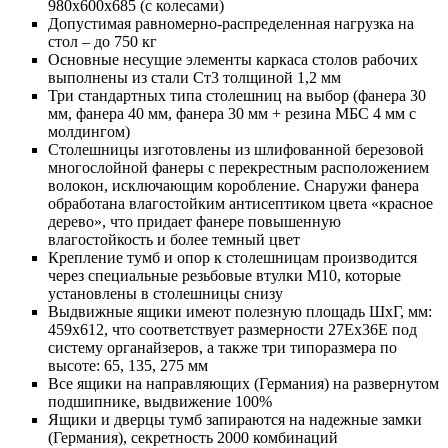
980х600х685 (с колесами)
Допустимая равномерно-распределенная нагрузка на
стол – до 750 кг
Основные несущие элементы каркаса столов рабочих
выполнены из стали Ст3 толщиной 1,2 мм
Три стандартных типа столешниц на выбор (фанера 30
мм, фанера 40 мм, фанера 30 мм + резина МБС 4 мм с
молдингом)
Столешницы изготовлены из шлифованной березовой
многослойной фанеры с перекрестным расположением
волокон, исключающим коробление. Снаружи фанера
обработана влагостойким антисептиком цвета «красное
дерево», что придает фанере повышенную
влагостойкость и более темный цвет
Крепление тумб и опор к столешницам производится
через специальные резьбовые втулки М10, которые
установлены в столешницы снизу
Выдвижные ящики имеют полезную площадь ШхГ, мм:
459х612, что соответствует размерности 27Ех36Е под
систему органайзеров, а также три типоразмера по
высоте: 65, 135, 275 мм
Все ящики на направляющих (Германия) на развернутом
подшипнике, выдвижение 100%
Ящики и дверцы тумб запираются на надежные замки
(Германия), секретность 2000 комбинаций