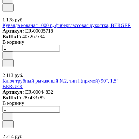
1 178 руб.
Кувалда кованая 1000 г., фиберглассовая рукоятка, BERGER
Артикул:
ER-00035718
ВxШxГ:
40x267x94
В корзину
2 113 руб.
Ключ трубный рычажный №2, тип l (прямой) 90°, 1,5"
BERGER
Артикул:
ER-00044832
ВxШxГ:
28x433x85
В корзину
2 214 руб.