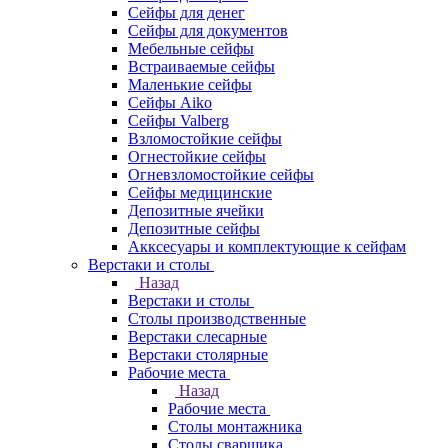
Сейфы для денег
Сейфы для документов
Мебельные сейфы
Встраиваемые сейфы
Маленькие сейфы
Сейфы Aiko
Сейфы Valberg
Взломостойкие сейфы
Огнестойкие сейфы
Огневзломостойкие сейфы
Сейфы медицинские
Депозитные ячейки
Депозитные сейфы
Акксесуары и комплектующие к сейфам
Верстаки и столы
Назад
Верстаки и столы
Столы производственные
Верстаки слесарные
Верстаки столярные
Рабочие места
Назад
Рабочие места
Столы монтажника
Столы сварщика