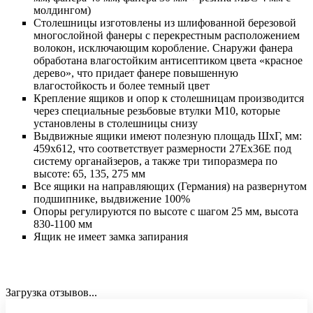
молдингом)
Столешницы изготовлены из шлифованной березовой
многослойной фанеры с перекрестным расположением
волокон, исключающим коробление. Снаружи фанера
обработана влагостойким антисептиком цвета «красное
дерево», что придает фанере повышенную
влагостойкость и более темный цвет
Крепление ящиков и опор к столешницам производится
через специальные резьбовые втулки М10, которые
установлены в столешницы снизу
Выдвижные ящики имеют полезную площадь ШхГ, мм:
459х612, что соответствует размерности 27Ех36Е под
систему органайзеров, а также три типоразмера по
высоте: 65, 135, 275 мм
Все ящики на направляющих (Германия) на развернутом
подшипнике, выдвижение 100%
Опоры регулируются по высоте с шагом 25 мм, высота
830-1100 мм
Ящик не имеет замка запирания
Загрузка отзывов...