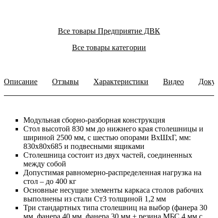
Все товары Предприятие ДВК
Все товары категории
Описание
Отзывы
Характеристики
Видео
Доку
Модульная сборно-разборная конструкция
Стол высотой 830 мм до нижнего края столешницы и
шириной 2500 мм, с шестью опорами ВхШхГ, мм:
830х80х685 и подвесными ящиками
Столешница состоит из двух частей, соединенных
между собой
Допустимая равномерно-распределенная нагрузка на
стол – до 400 кг
Основные несущие элементы каркаса столов рабочих
выполнены из стали Ст3 толщиной 1,2 мм
Три стандартных типа столешниц на выбор (фанера 30
мм, фанера 40 мм, фанера 30 мм + резина МБС 4 мм с