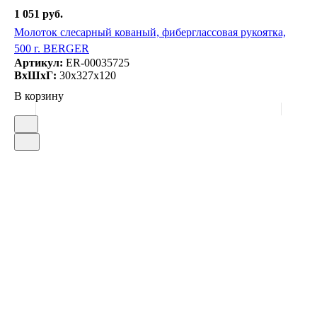
1 051 руб.
Молоток слесарный кованый, фиберглассовая рукоятка,
500 г. BERGER
Артикул:
ER-00035725
ВxШxГ:
30x327x120
В корзину