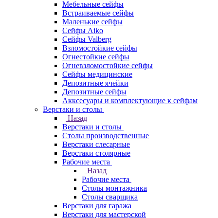
Мебельные сейфы
Встраиваемые сейфы
Маленькие сейфы
Сейфы Aiko
Сейфы Valberg
Взломостойкие сейфы
Огнестойкие сейфы
Огневзломостойкие сейфы
Сейфы медицинские
Депозитные ячейки
Депозитные сейфы
Акксесуары и комплектующие к сейфам
Верстаки и столы
Назад
Верстаки и столы
Столы производственные
Верстаки слесарные
Верстаки столярные
Рабочие места
Назад
Рабочие места
Столы монтажника
Столы сварщика
Верстаки для гаража
Верстаки для мастерской