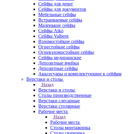
Сейфы для денег
Сейфы для документов
Мебельные сейфы
Встраиваемые сейфы
Маленькие сейфы
Сейфы Aiko
Сейфы Valberg
Взломостойкие сейфы
Огнестойкие сейфы
Огневзломостойкие сейфы
Сейфы медицинские
Депозитные ячейки
Депозитные сейфы
Акксесуары и комплектующие к сейфам
Верстаки и столы
Назад
Верстаки и столы
Столы производственные
Верстаки слесарные
Верстаки столярные
Рабочие места
Назад
Рабочие места
Столы монтажника
Столы сварщика