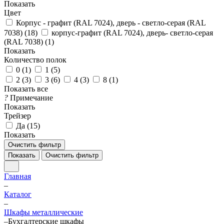
Показать
Цвет
Корпус - графит (RAL 7024), дверь - светло-серая (RAL
7038) (
18
)
корпус-графит (RAL 7024), дверь- светло-серая
(RAL 7038) (
1
)
Показать
Количество полок
0 (
1
)
1 (
5
)
2 (
3
)
3 (
6
)
4 (
3
)
8 (
1
)
Показать все
?
Примечание
Показать
Трейзер
Да (
15
)
Показать
Очистить фильтр
Показать
Очистить фильтр
Главная
–
Каталог
–
Шкафы металлические
–
Бухгалтерские шкафы