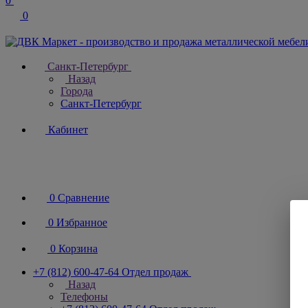
0
0
Санкт-Петербург
Назад
Города
Санкт-Петербург
Кабинет
0
Сравнение
0
Избранное
0
Корзина
+7 (812) 600-47-64
Отдел продаж
Назад
Телефоны