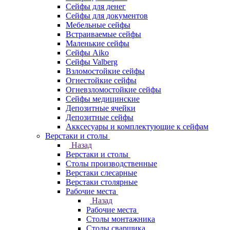
Сейфы для денег
Сейфы для документов
Мебельные сейфы
Встраиваемые сейфы
Маленькие сейфы
Сейфы Aiko
Сейфы Valberg
Взломостойкие сейфы
Огнестойкие сейфы
Огневзломостойкие сейфы
Сейфы медицинские
Депозитные ячейки
Депозитные сейфы
Акксесуары и комплектующие к сейфам
Верстаки и столы
Назад
Верстаки и столы
Столы производственные
Верстаки слесарные
Верстаки столярные
Рабочие места
Назад
Рабочие места
Столы монтажника
Столы сварщика