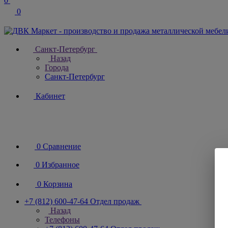
0
0
Санкт-Петербург
Назад
Города
Санкт-Петербург
Кабинет
0
Сравнение
0
Избранное
0
Корзина
+7 (812) 600-47-64
Отдел продаж
Назад
Телефоны