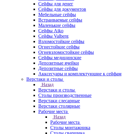
Сейфы для денег
Сейфы для документов
Мебельные сейфы
Встраиваемые сейфы
Маленькие сейфы
Сейфы Aiko
Сейфы Valberg
Взломостойкие сейфы
Огнестойкие сейфы
Огневзломостойкие сейфы
Сейфы медицинские
Депозитные ячейки
Депозитные сейфы
Акксесуары и комплектующие к сейфам
Верстаки и столы
Назад
Верстаки и столы
Столы производственные
Верстаки слесарные
Верстаки столярные
Рабочие места
Назад
Рабочие места
Столы монтажника
Столы сварщика