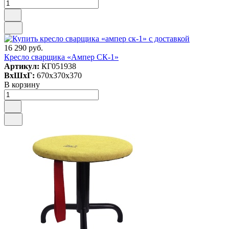
16 290 руб.
Кресло сварщика «Ампер СК-1»
Артикул:
КГ051938
ВxШxГ:
670x370x370
В корзину