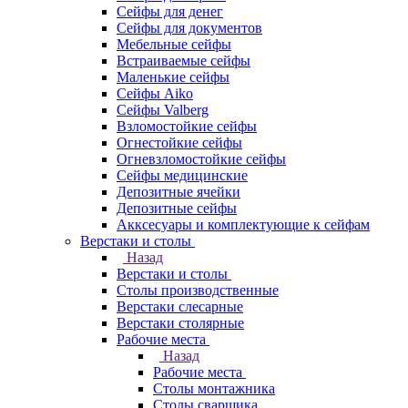
Сейфы для денег
Сейфы для документов
Мебельные сейфы
Встраиваемые сейфы
Маленькие сейфы
Сейфы Aiko
Сейфы Valberg
Взломостойкие сейфы
Огнестойкие сейфы
Огневзломостойкие сейфы
Сейфы медицинские
Депозитные ячейки
Депозитные сейфы
Акксесуары и комплектующие к сейфам
Верстаки и столы
Назад
Верстаки и столы
Столы производственные
Верстаки слесарные
Верстаки столярные
Рабочие места
Назад
Рабочие места
Столы монтажника
Столы сварщика