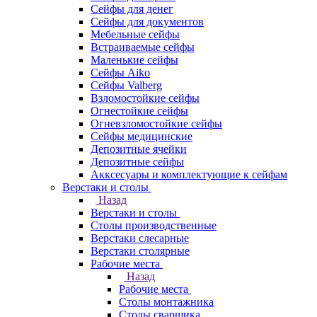
Сейфы для денег
Сейфы для документов
Мебельные сейфы
Встраиваемые сейфы
Маленькие сейфы
Сейфы Aiko
Сейфы Valberg
Взломостойкие сейфы
Огнестойкие сейфы
Огневзломостойкие сейфы
Сейфы медицинские
Депозитные ячейки
Депозитные сейфы
Акксесуары и комплектующие к сейфам
Верстаки и столы
Назад
Верстаки и столы
Столы производственные
Верстаки слесарные
Верстаки столярные
Рабочие места
Назад
Рабочие места
Столы монтажника
Столы сварщика