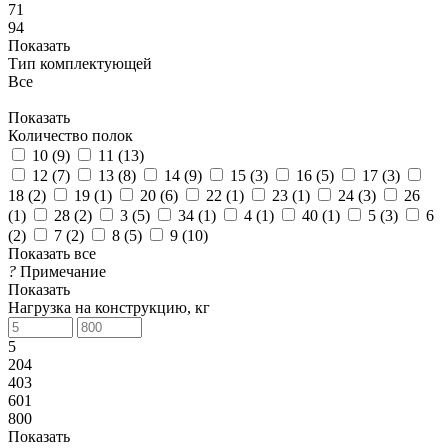
71
94
Показать
Тип комплектующей
Все
Показать
Количество полок
10 (
9
)
11 (
13
)
12 (
7
)
13 (
8
)
14 (
9
)
15 (
3
)
16 (
5
)
17 (
3
)
18 (
2
)
19 (
1
)
20 (
6
)
22 (
1
)
23 (
1
)
24 (
3
)
26
(
1
)
28 (
2
)
3 (
5
)
34 (
1
)
4 (
1
)
40 (
1
)
5 (
3
)
6
(
2
)
7 (
2
)
8 (
5
)
9 (
10
)
Показать все
?
Примечание
Показать
Нагрузка на конструкцию, кг
5
204
403
601
800
Показать