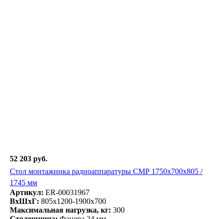
52 203 руб.
Стол монтажника радиоаппаратуры СМР 1750х700х805 /
1745 мм
Артикул:
ER-00031967
ВxШxГ:
805x1200-1900x700
Максимальная нагрузка, кг:
300
Столешница:
Фанера 24 мм