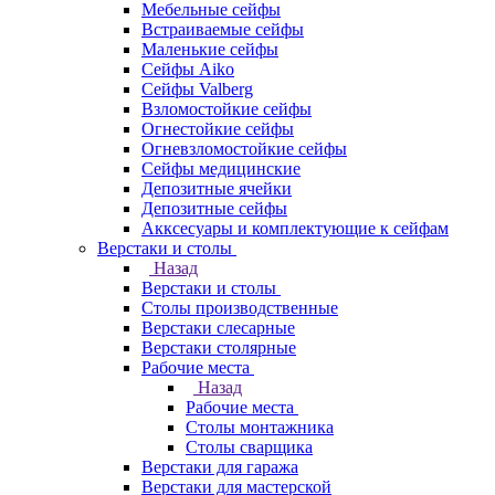
Мебельные сейфы
Встраиваемые сейфы
Маленькие сейфы
Сейфы Aiko
Сейфы Valberg
Взломостойкие сейфы
Огнестойкие сейфы
Огневзломостойкие сейфы
Сейфы медицинские
Депозитные ячейки
Депозитные сейфы
Акксесуары и комплектующие к сейфам
Верстаки и столы
Назад
Верстаки и столы
Столы производственные
Верстаки слесарные
Верстаки столярные
Рабочие места
Назад
Рабочие места
Столы монтажника
Столы сварщика
Верстаки для гаража
Верстаки для мастерской