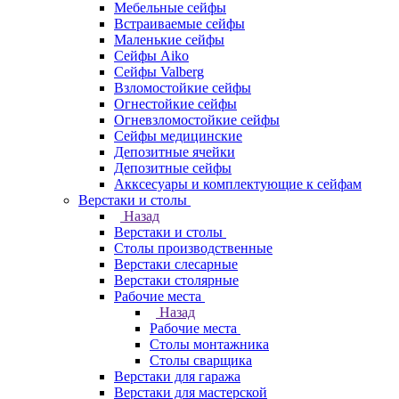
Мебельные сейфы
Встраиваемые сейфы
Маленькие сейфы
Сейфы Aiko
Сейфы Valberg
Взломостойкие сейфы
Огнестойкие сейфы
Огневзломостойкие сейфы
Сейфы медицинские
Депозитные ячейки
Депозитные сейфы
Акксесуары и комплектующие к сейфам
Верстаки и столы
Назад
Верстаки и столы
Столы производственные
Верстаки слесарные
Верстаки столярные
Рабочие места
Назад
Рабочие места
Столы монтажника
Столы сварщика
Верстаки для гаража
Верстаки для мастерской