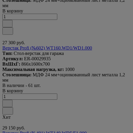
Столешница:
МДФ 24 мм+оцинкованный лист металла 1,2
мм
В корзину
27 300 руб.
Верстак Profi (№602) WT160.WD1/WD1.000
Тип:
Стол-верстак для гаража
Артикул:
ER-00029935
ВxШxГ:
866x1600x700
Максимальная нагрузка, кг:
1000
Столешница:
МДФ 24 мм+оцинкованный лист металла 1,2
мм
В наличии - 61 шт.
В корзину
Хит
29 150 руб.