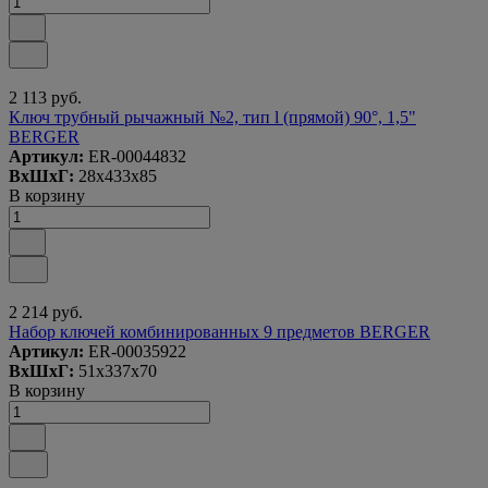
2 113 руб.
Ключ трубный рычажный №2, тип l (прямой) 90°, 1,5"
BERGER
Артикул:
ER-00044832
ВxШxГ:
28x433x85
В корзину
2 214 руб.
Набор ключей комбинированных 9 предметов BERGER
Артикул:
ER-00035922
ВxШxГ:
51x337x70
В корзину