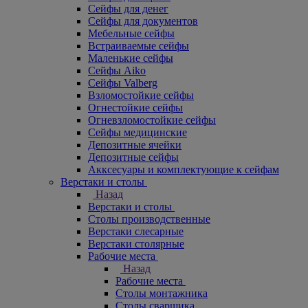
Сейфы для денег
Сейфы для документов
Мебельные сейфы
Встраиваемые сейфы
Маленькие сейфы
Сейфы Aiko
Сейфы Valberg
Взломостойкие сейфы
Огнестойкие сейфы
Огневзломостойкие сейфы
Сейфы медицинские
Депозитные ячейки
Депозитные сейфы
Акксесуары и комплектующие к сейфам
Верстаки и столы
Назад
Верстаки и столы
Столы производственные
Верстаки слесарные
Верстаки столярные
Рабочие места
Назад
Рабочие места
Столы монтажника
Столы сварщика