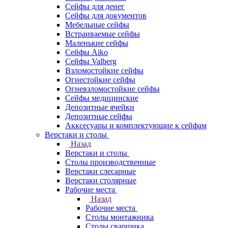
Сейфы для денег
Сейфы для документов
Мебельные сейфы
Встраиваемые сейфы
Маленькие сейфы
Сейфы Aiko
Сейфы Valberg
Взломостойкие сейфы
Огнестойкие сейфы
Огневзломостойкие сейфы
Сейфы медицинские
Депозитные ячейки
Депозитные сейфы
Акксесуары и комплектующие к сейфам
Верстаки и столы
Назад
Верстаки и столы
Столы производственные
Верстаки слесарные
Верстаки столярные
Рабочие места
Назад
Рабочие места
Столы монтажника
Столы сварщика