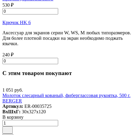
530 ₽
Крючок HK 6
Аксессуар для экранов серии W, WS, M любых типоразмеров.
Для более плотной посадки на экран необходимо поджать
язычки.
240 ₽
С этим товаром покупают
1 051 руб.
Молоток слесарный кованый, фиберглассовая рукоятка, 500 г.
BERGER
Артикул:
ER-00035725
ВxШxГ:
30x327x120
В корзину