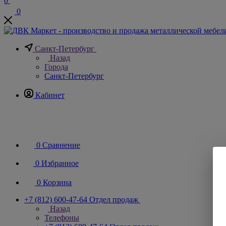
0
0
Санкт-Петербург
Назад
Города
Санкт-Петербург
Кабинет
0
Сравнение
0
Избранное
0
Корзина
+7 (812) 600-47-64
Отдел продаж
Назад
Телефоны