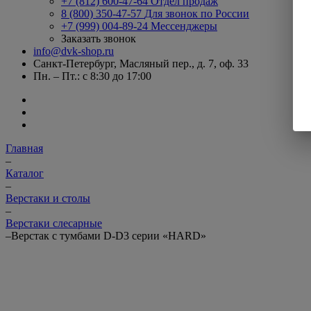
+7 (812) 600-47-64
Отдел продаж
8 (800) 350-47-57
Для звонок по России
+7 (999) 004-89-24
Мессенджеры
Заказать звонок
info@dvk-shop.ru
Санкт-Петербург, Масляный пер., д. 7, оф. 33
Пн. – Пт.: с 8:30 до 17:00
Главная
–
Каталог
–
Верстаки и столы
–
Верстаки слесарные
–
Верстак с тумбами D-D3 серии «HARD»