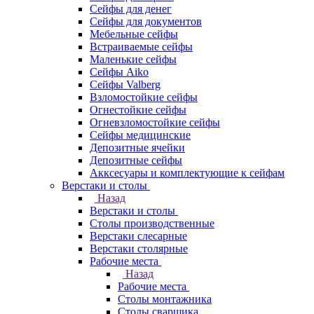
Сейфы для денег
Сейфы для документов
Мебельные сейфы
Встраиваемые сейфы
Маленькие сейфы
Сейфы Aiko
Сейфы Valberg
Взломостойкие сейфы
Огнестойкие сейфы
Огневзломостойкие сейфы
Сейфы медицинские
Депозитные ячейки
Депозитные сейфы
Акксесуары и комплектующие к сейфам
Верстаки и столы
Назад
Верстаки и столы
Столы производственные
Верстаки слесарные
Верстаки столярные
Рабочие места
Назад
Рабочие места
Столы монтажника
Столы сварщика