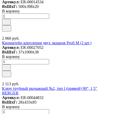
Артикул:
ER-00014534
ВxШxГ:
500x398x20
В корзину
2 060 руб.
Кронштейн крепления двух экранов Profi M (2 шт.)
Артикул:
ER-00027052
ВxШxГ:
37x1000x38
В корзину
2 113 руб.
Ключ трубный рычажный №2, тип l (прямой) 90°, 1,5"
BERGER
Артикул:
ER-00044832
ВxШxГ:
28x433x85
В корзину