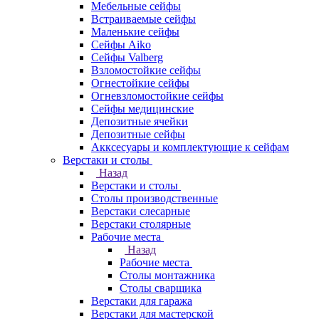
Мебельные сейфы
Встраиваемые сейфы
Маленькие сейфы
Сейфы Aiko
Сейфы Valberg
Взломостойкие сейфы
Огнестойкие сейфы
Огневзломостойкие сейфы
Сейфы медицинские
Депозитные ячейки
Депозитные сейфы
Акксесуары и комплектующие к сейфам
Верстаки и столы
Назад
Верстаки и столы
Столы производственные
Верстаки слесарные
Верстаки столярные
Рабочие места
Назад
Рабочие места
Столы монтажника
Столы сварщика
Верстаки для гаража
Верстаки для мастерской