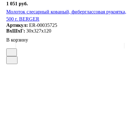
1 051 руб.
Молоток слесарный кованый, фиберглассовая рукоятка,
500 г. BERGER
Артикул:
ER-00035725
ВxШxГ:
30x327x120
В корзину