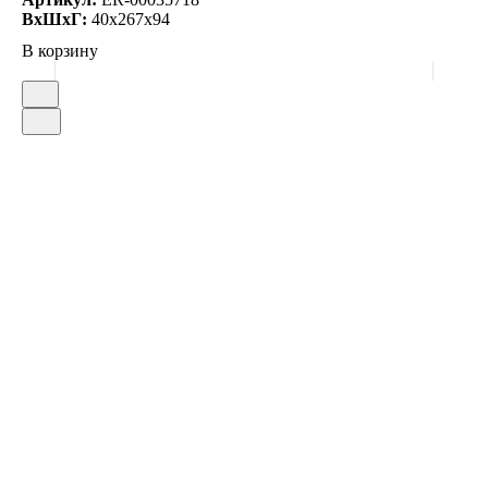
ВxШxГ:
40x267x94
В корзину