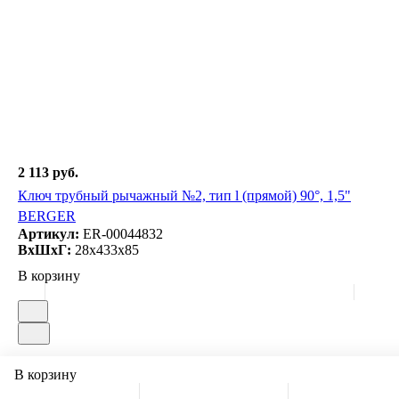
2 113 руб.
Ключ трубный рычажный №2, тип l (прямой) 90°, 1,5"
BERGER
Артикул:
ER-00044832
ВxШxГ:
28x433x85
В корзину
В корзину