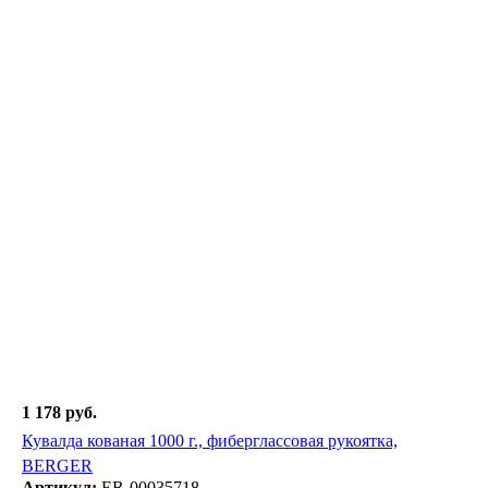
1 178 руб.
Кувалда кованая 1000 г., фиберглассовая рукоятка,
BERGER
Артикул:
ER-00035718