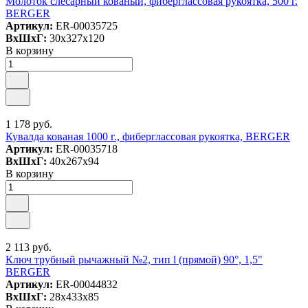
Молоток слесарный кованый, фиберглассовая рукоятка, 500 г.
BERGER
Артикул:
ER-00035725
ВxШxГ:
30x327x120
В корзину
1 178 руб.
Кувалда кованая 1000 г., фиберглассовая рукоятка, BERGER
Артикул:
ER-00035718
ВxШxГ:
40x267x94
В корзину
2 113 руб.
Ключ трубный рычажный №2, тип l (прямой) 90°, 1,5"
BERGER
Артикул:
ER-00044832
ВxШxГ:
28x433x85