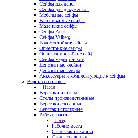
Сейфы для денег
Сейфы для документов
Мебельные сейфы
Встраиваемые сейфы
Маленькие сейфы
Сейфы Aiko
Сейфы Valberg
Взломостойкие сейфы
Огнестойкие сейфы
Огневзломостойкие сейфы
Сейфы медицинские
Депозитные ячейки
Депозитные сейфы
Акксесуары и комплектующие к сейфам
Верстаки и столы
Назад
Верстаки и столы
Столы производственные
Верстаки слесарные
Верстаки столярные
Рабочие места
Назад
Рабочие места
Столы монтажника
Столы сварщика