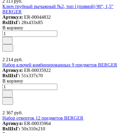
2 113 руб.
Ключ трубный рычажный №2, тип l (прямой) 90°, 1,5"
BERGER
Артикул:
ER-00044832
ВxШxГ:
28x433x85
В корзину
2 214 руб.
Набор ключей комбинированных 9 предметов BERGER
Артикул:
ER-00035922
ВxШxГ:
51x337x70
В корзину
2 367 руб.
Набор отверток 12 предметов BERGER
Артикул:
ER-00035964
ВxШxГ:
50x310x210