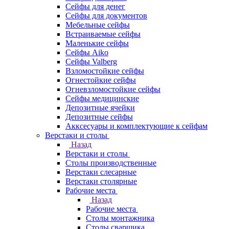
Сейфы для денег
Сейфы для документов
Мебельные сейфы
Встраиваемые сейфы
Маленькие сейфы
Сейфы Aiko
Сейфы Valberg
Взломостойкие сейфы
Огнестойкие сейфы
Огневзломостойкие сейфы
Сейфы медицинские
Депозитные ячейки
Депозитные сейфы
Акксесуары и комплектующие к сейфам
Верстаки и столы
Назад
Верстаки и столы
Столы производственные
Верстаки слесарные
Верстаки столярные
Рабочие места
Назад
Рабочие места
Столы монтажника
Столы сварщика