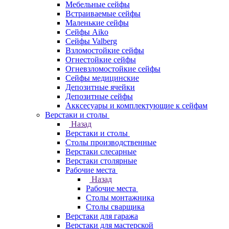
Мебельные сейфы
Встраиваемые сейфы
Маленькие сейфы
Сейфы Aiko
Сейфы Valberg
Взломостойкие сейфы
Огнестойкие сейфы
Огневзломостойкие сейфы
Сейфы медицинские
Депозитные ячейки
Депозитные сейфы
Акксесуары и комплектующие к сейфам
Верстаки и столы
Назад
Верстаки и столы
Столы производственные
Верстаки слесарные
Верстаки столярные
Рабочие места
Назад
Рабочие места
Столы монтажника
Столы сварщика
Верстаки для гаража
Верстаки для мастерской