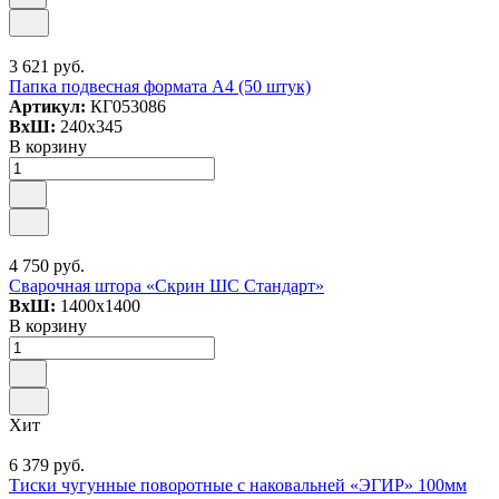
3 621 руб.
Папка подвесная формата А4 (50 штук)
Артикул:
КГ053086
ВxШ:
240x345
В корзину
4 750 руб.
Сварочная штора «Скрин ШС Стандарт»
ВxШ:
1400x1400
В корзину
Хит
6 379 руб.
Тиски чугунные поворотные с наковальней «ЭГИР» 100мм