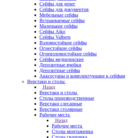
Сейфы для денег
Сейфы для документов
Мебельные сейфы
Встраиваемые сейфы
Маленькие сейфы
Сейфы Aiko
Сейфы Valberg
Взломостойкие сейфы
Огнестойкие сейфы
Огневзломостойкие сейфы
Сейфы медицинские
Депозитные ячейки
Депозитные сейфы
Акксесуары и комплектующие к сейфам
Верстаки и столы
Назад
Верстаки и столы
Столы производственные
Верстаки слесарные
Верстаки столярные
Рабочие места
Назад
Рабочие места
Столы монтажника
Столы сварщика