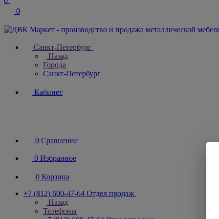
0
0
Санкт-Петербург
Назад
Города
Санкт-Петербург
Кабинет
0
Сравнение
0
Избранное
0
Корзина
+7 (812) 600-47-64
Отдел продаж
Назад
Телефоны