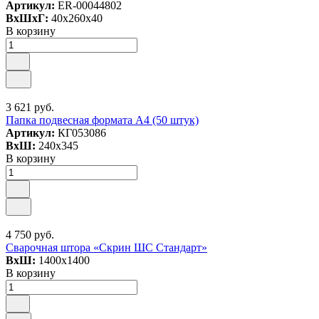
Артикул:
ER-00044802
ВxШxГ:
40x260x40
В корзину
3 621 руб.
Папка подвесная формата А4 (50 штук)
Артикул:
КГ053086
ВxШ:
240x345
В корзину
4 750 руб.
Сварочная штора «Скрин ШС Стандарт»
ВxШ:
1400x1400
В корзину