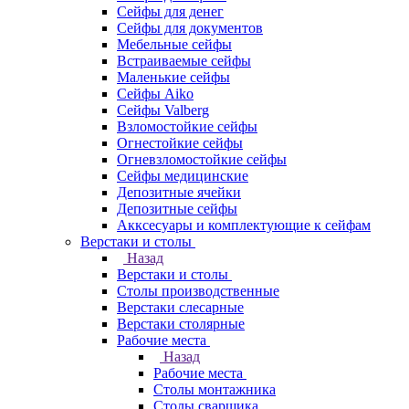
Сейфы для денег
Сейфы для документов
Мебельные сейфы
Встраиваемые сейфы
Маленькие сейфы
Сейфы Aiko
Сейфы Valberg
Взломостойкие сейфы
Огнестойкие сейфы
Огневзломостойкие сейфы
Сейфы медицинские
Депозитные ячейки
Депозитные сейфы
Акксесуары и комплектующие к сейфам
Верстаки и столы
Назад
Верстаки и столы
Столы производственные
Верстаки слесарные
Верстаки столярные
Рабочие места
Назад
Рабочие места
Столы монтажника
Столы сварщика