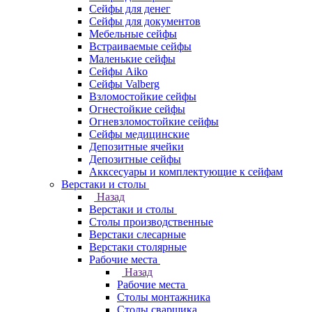
Сейфы для денег
Сейфы для документов
Мебельные сейфы
Встраиваемые сейфы
Маленькие сейфы
Сейфы Aiko
Сейфы Valberg
Взломостойкие сейфы
Огнестойкие сейфы
Огневзломостойкие сейфы
Сейфы медицинские
Депозитные ячейки
Депозитные сейфы
Акксесуары и комплектующие к сейфам
Верстаки и столы
Назад
Верстаки и столы
Столы производственные
Верстаки слесарные
Верстаки столярные
Рабочие места
Назад
Рабочие места
Столы монтажника
Столы сварщика