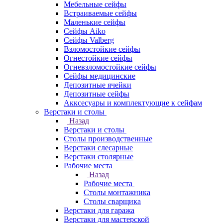
Мебельные сейфы
Встраиваемые сейфы
Маленькие сейфы
Сейфы Aiko
Сейфы Valberg
Взломостойкие сейфы
Огнестойкие сейфы
Огневзломостойкие сейфы
Сейфы медицинские
Депозитные ячейки
Депозитные сейфы
Акксесуары и комплектующие к сейфам
Верстаки и столы
Назад
Верстаки и столы
Столы производственные
Верстаки слесарные
Верстаки столярные
Рабочие места
Назад
Рабочие места
Столы монтажника
Столы сварщика
Верстаки для гаража
Верстаки для мастерской