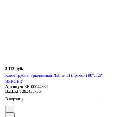
2 113 руб.
Ключ трубный рычажный №2, тип l (прямой) 90°, 1,5"
BERGER
Артикул:
ER-00044832
ВxШxГ:
28x433x85
В корзину