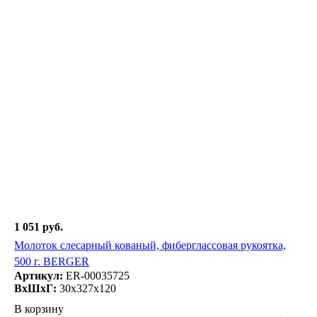
1 051 руб.
Молоток слесарный кованый, фиберглассовая рукоятка,
500 г. BERGER
Артикул:
ER-00035725
ВxШxГ:
30x327x120
В корзину