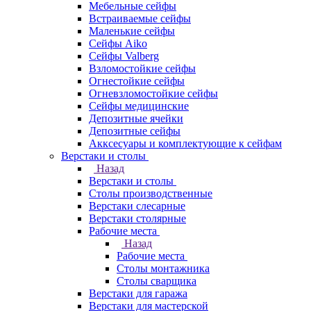
Мебельные сейфы
Встраиваемые сейфы
Маленькие сейфы
Сейфы Aiko
Сейфы Valberg
Взломостойкие сейфы
Огнестойкие сейфы
Огневзломостойкие сейфы
Сейфы медицинские
Депозитные ячейки
Депозитные сейфы
Акксесуары и комплектующие к сейфам
Верстаки и столы
Назад
Верстаки и столы
Столы производственные
Верстаки слесарные
Верстаки столярные
Рабочие места
Назад
Рабочие места
Столы монтажника
Столы сварщика
Верстаки для гаража
Верстаки для мастерской