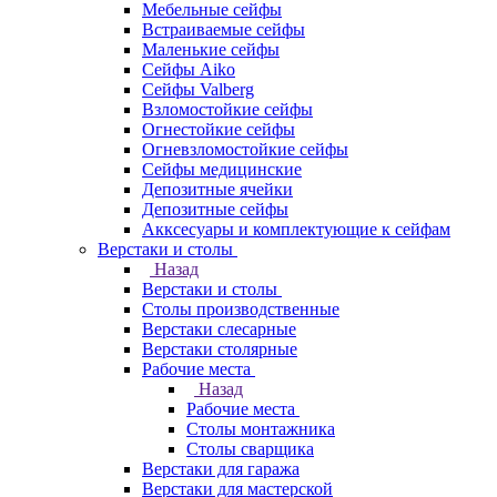
Мебельные сейфы
Встраиваемые сейфы
Маленькие сейфы
Сейфы Aiko
Сейфы Valberg
Взломостойкие сейфы
Огнестойкие сейфы
Огневзломостойкие сейфы
Сейфы медицинские
Депозитные ячейки
Депозитные сейфы
Акксесуары и комплектующие к сейфам
Верстаки и столы
Назад
Верстаки и столы
Столы производственные
Верстаки слесарные
Верстаки столярные
Рабочие места
Назад
Рабочие места
Столы монтажника
Столы сварщика
Верстаки для гаража
Верстаки для мастерской