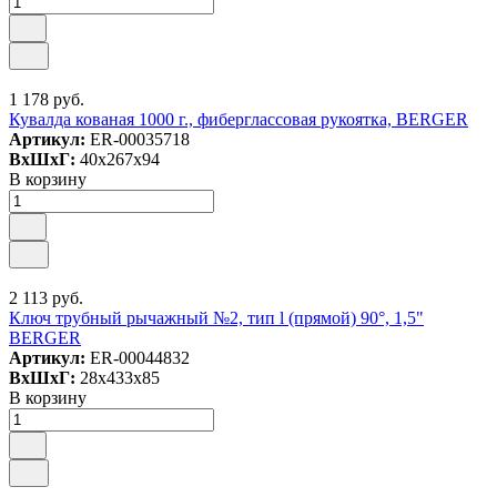
1 178 руб.
Кувалда кованая 1000 г., фиберглассовая рукоятка, BERGER
Артикул:
ER-00035718
ВxШxГ:
40x267x94
В корзину
2 113 руб.
Ключ трубный рычажный №2, тип l (прямой) 90°, 1,5"
BERGER
Артикул:
ER-00044832
ВxШxГ:
28x433x85
В корзину