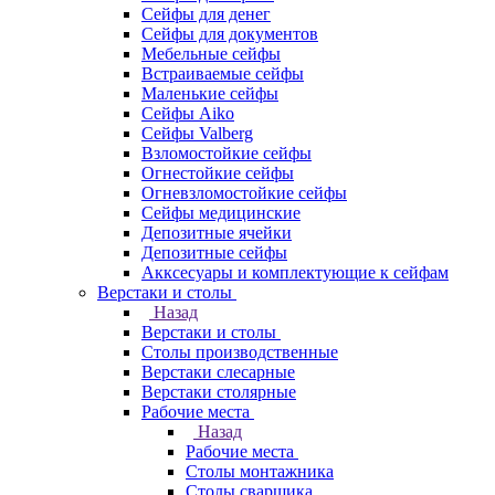
Сейфы для денег
Сейфы для документов
Мебельные сейфы
Встраиваемые сейфы
Маленькие сейфы
Сейфы Aiko
Сейфы Valberg
Взломостойкие сейфы
Огнестойкие сейфы
Огневзломостойкие сейфы
Сейфы медицинские
Депозитные ячейки
Депозитные сейфы
Акксесуары и комплектующие к сейфам
Верстаки и столы
Назад
Верстаки и столы
Столы производственные
Верстаки слесарные
Верстаки столярные
Рабочие места
Назад
Рабочие места
Столы монтажника
Столы сварщика