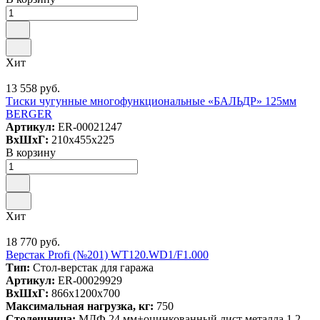
Хит
13 558 руб.
Тиски чугунные многофункциональные «БАЛЬДР» 125мм
BERGER
Артикул:
ER-00021247
ВxШxГ:
210x455x225
В корзину
Хит
18 770 руб.
Верстак Profi (№201) WT120.WD1/F1.000
Тип:
Стол-верстак для гаража
Артикул:
ER-00029929
ВxШxГ:
866x1200x700
Максимальная нагрузка, кг:
750
Столешница:
МДФ 24 мм+оцинкованный лист металла 1,2