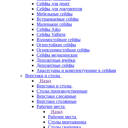
Сейфы для денег
Сейфы для документов
Мебельные сейфы
Встраиваемые сейфы
Маленькие сейфы
Сейфы Aiko
Сейфы Valberg
Взломостойкие сейфы
Огнестойкие сейфы
Огневзломостойкие сейфы
Сейфы медицинские
Депозитные ячейки
Депозитные сейфы
Акксесуары и комплектующие к сейфам
Верстаки и столы
Назад
Верстаки и столы
Столы производственные
Верстаки слесарные
Верстаки столярные
Рабочие места
Назад
Рабочие места
Столы монтажника
Столы сварщика