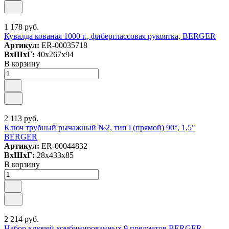
1 178 руб.
Кувалда кованая 1000 г., фиберглассовая рукоятка, BERGER
Артикул:
ER-00035718
ВxШxГ:
40x267x94
В корзину
2 113 руб.
Ключ трубный рычажный №2, тип l (прямой) 90°, 1,5"
BERGER
Артикул:
ER-00044832
ВxШxГ:
28x433x85
В корзину
2 214 руб.
Набор ключей комбинированных 9 предметов BERGER