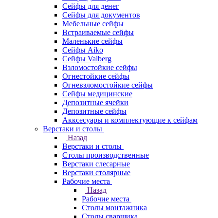
Сейфы для денег
Сейфы для документов
Мебельные сейфы
Встраиваемые сейфы
Маленькие сейфы
Сейфы Aiko
Сейфы Valberg
Взломостойкие сейфы
Огнестойкие сейфы
Огневзломостойкие сейфы
Сейфы медицинские
Депозитные ячейки
Депозитные сейфы
Акксесуары и комплектующие к сейфам
Верстаки и столы
Назад
Верстаки и столы
Столы производственные
Верстаки слесарные
Верстаки столярные
Рабочие места
Назад
Рабочие места
Столы монтажника
Столы сварщика