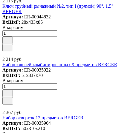
2 113 руб.
Ключ трубный рычажный №2, тип l (прямой) 90°, 1,5"
BERGER
Артикул:
ER-00044832
ВxШxГ:
28x433x85
В корзину
2 214 руб.
Набор ключей комбинированных 9 предметов BERGER
Артикул:
ER-00035922
ВxШxГ:
51x337x70
В корзину
2 367 руб.
Набор отверток 12 предметов BERGER
Артикул:
ER-00035964
ВxШxГ:
50x310x210