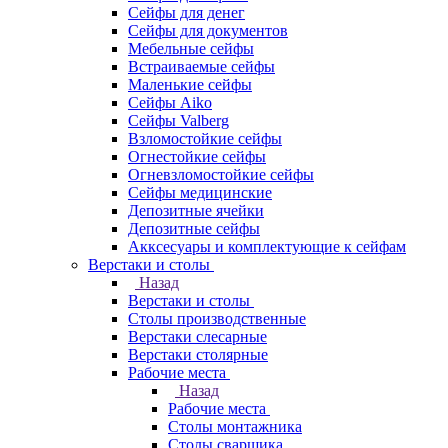
Сейфы для денег
Сейфы для документов
Мебельные сейфы
Встраиваемые сейфы
Маленькие сейфы
Сейфы Aiko
Сейфы Valberg
Взломостойкие сейфы
Огнестойкие сейфы
Огневзломостойкие сейфы
Сейфы медицинские
Депозитные ячейки
Депозитные сейфы
Акксесуары и комплектующие к сейфам
Верстаки и столы
Назад
Верстаки и столы
Столы производственные
Верстаки слесарные
Верстаки столярные
Рабочие места
Назад
Рабочие места
Столы монтажника
Столы сварщика