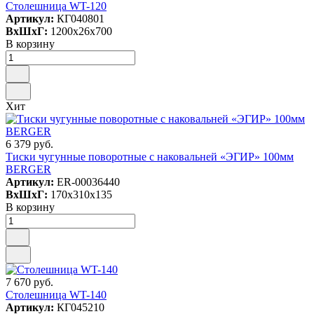
Столешница WT-120
Артикул:
КГ040801
ВxШxГ:
1200x26x700
В корзину
Хит
6 379 руб.
Тиски чугунные поворотные с наковальней «ЭГИР» 100мм
BERGER
Артикул:
ER-00036440
ВxШxГ:
170x310x135
В корзину
7 670 руб.
Столешница WT-140
Артикул:
КГ045210