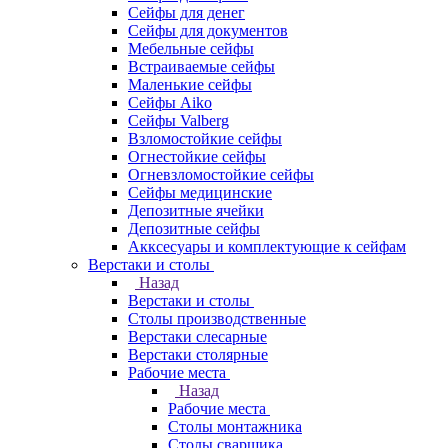
Сейфы для денег
Сейфы для документов
Мебельные сейфы
Встраиваемые сейфы
Маленькие сейфы
Сейфы Aiko
Сейфы Valberg
Взломостойкие сейфы
Огнестойкие сейфы
Огневзломостойкие сейфы
Сейфы медицинские
Депозитные ячейки
Депозитные сейфы
Акксесуары и комплектующие к сейфам
Верстаки и столы
Назад
Верстаки и столы
Столы производственные
Верстаки слесарные
Верстаки столярные
Рабочие места
Назад
Рабочие места
Столы монтажника
Столы сварщика