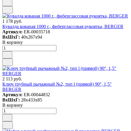
1 178 руб.
Кувалда кованая 1000 г., фиберглассовая рукоятка, BERGER
Артикул:
ER-00035718
ВxШxГ:
40x267x94
В корзину
2 113 руб.
Ключ трубный рычажный №2, тип l (прямой) 90°, 1,5"
BERGER
Артикул:
ER-00044832
ВxШxГ:
28x433x85
В корзину