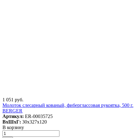
1 051 руб.
Молоток слесарный кованый, фиберглассовая рукоятка, 500 г.
BERGER
Артикул:
ER-00035725
ВxШxГ:
30x327x120
В корзину