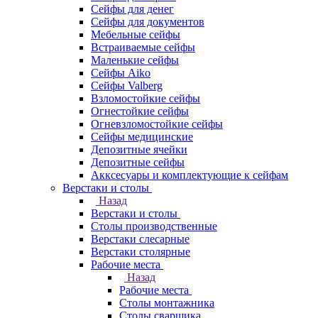
Сейфы для денег
Сейфы для документов
Мебельные сейфы
Встраиваемые сейфы
Маленькие сейфы
Сейфы Aiko
Сейфы Valberg
Взломостойкие сейфы
Огнестойкие сейфы
Огневзломостойкие сейфы
Сейфы медицинские
Депозитные ячейки
Депозитные сейфы
Акксесуары и комплектующие к сейфам
Верстаки и столы
Назад
Верстаки и столы
Столы производственные
Верстаки слесарные
Верстаки столярные
Рабочие места
Назад
Рабочие места
Столы монтажника
Столы сварщика