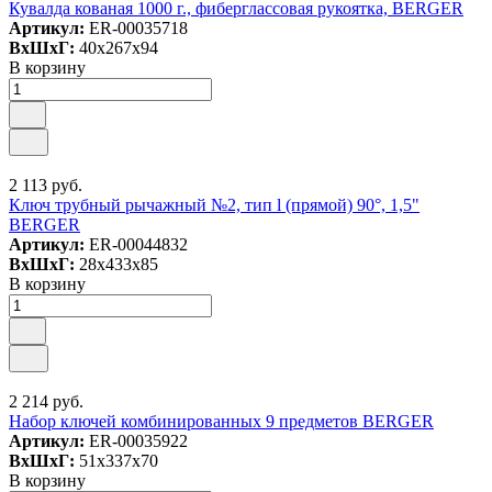
Кувалда кованая 1000 г., фиберглассовая рукоятка, BERGER
Артикул:
ER-00035718
ВxШxГ:
40x267x94
В корзину
2 113 руб.
Ключ трубный рычажный №2, тип l (прямой) 90°, 1,5"
BERGER
Артикул:
ER-00044832
ВxШxГ:
28x433x85
В корзину
2 214 руб.
Набор ключей комбинированных 9 предметов BERGER
Артикул:
ER-00035922
ВxШxГ:
51x337x70
В корзину