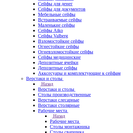
Сейфы для денег
Сейфы для документов
Мебельные сейфы
Встраиваемые сейфы
Маленькие сейфы
Сейфы Aiko
Сейфы Valberg
Взломостойкие сейфы
Огнестойкие сейфы
Огневзломостойкие сейфы
Сейфы медицинские
Депозитные ячейки
Депозитные сейфы
Акксесуары и комплектующие к сейфам
Верстаки и столы
Назад
Верстаки и столы
Столы производственные
Верстаки слесарные
Верстаки столярные
Рабочие места
Назад
Рабочие места
Столы монтажника
Столы сварщика