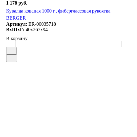
1 178 руб.
Кувалда кованая 1000 г., фиберглассовая рукоятка,
BERGER
Артикул:
ER-00035718
ВxШxГ:
40x267x94
В корзину