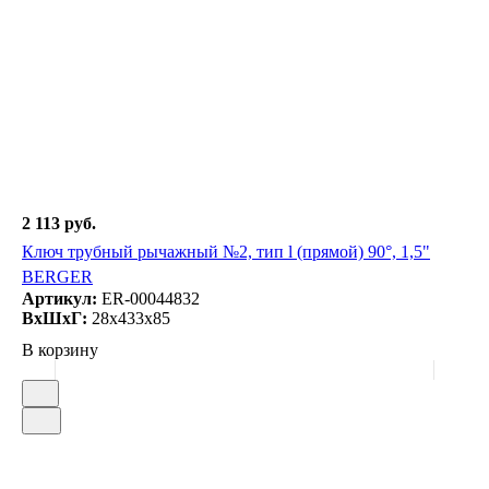
2 113 руб.
Ключ трубный рычажный №2, тип l (прямой) 90°, 1,5"
BERGER
Артикул:
ER-00044832
ВxШxГ:
28x433x85
В корзину