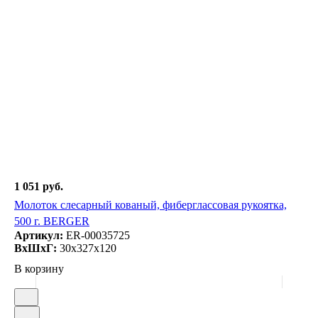
1 051 руб.
Молоток слесарный кованый, фиберглассовая рукоятка,
500 г. BERGER
Артикул:
ER-00035725
ВxШxГ:
30x327x120
В корзину