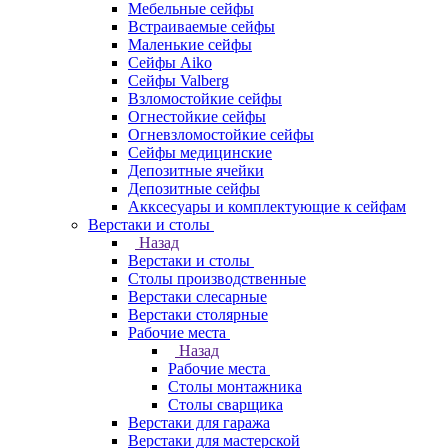
Мебельные сейфы
Встраиваемые сейфы
Маленькие сейфы
Сейфы Aiko
Сейфы Valberg
Взломостойкие сейфы
Огнестойкие сейфы
Огневзломостойкие сейфы
Сейфы медицинские
Депозитные ячейки
Депозитные сейфы
Акксесуары и комплектующие к сейфам
Верстаки и столы
Назад
Верстаки и столы
Столы производственные
Верстаки слесарные
Верстаки столярные
Рабочие места
Назад
Рабочие места
Столы монтажника
Столы сварщика
Верстаки для гаража
Верстаки для мастерской