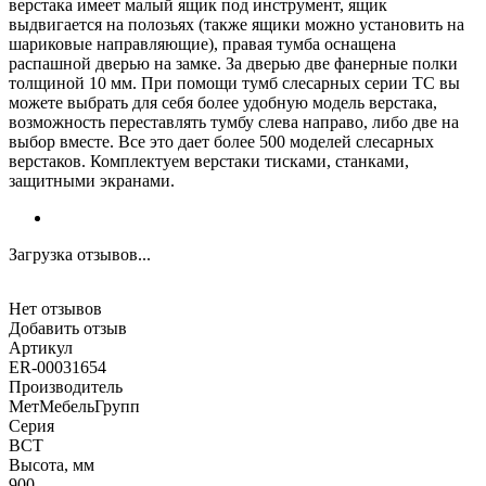
верстака имеет малый ящик под инструмент, ящик
выдвигается на полозьях (также ящики можно установить на
шариковые направляющие), правая тумба оснащена
распашной дверью на замке. За дверью две фанерные полки
толщиной 10 мм. При помощи тумб слесарных серии ТС вы
можете выбрать для себя более удобную модель верстака,
возможность переставлять тумбу слева направо, либо две на
выбор вместе. Все это дает более 500 моделей слесарных
верстаков. Комплектуем верстаки тисками, станками,
защитными экранами.
Загрузка отзывов...
Нет отзывов
Добавить отзыв
Артикул
ER-00031654
Производитель
МетМебельГрупп
Серия
ВСТ
Высота, мм
900