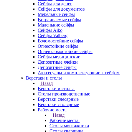
Сейфы для денег
Сейфы для документов
Мебельные сейфы
Встраиваемые сейфы
Маленькие сейфы
Сейфы Aiko
Сейфы Valberg
Взломостойкие сейфы
Огнестойкие сейфы
Огневзломостойкие сейфы
Сейфы медицинские
Депозитные ячейки
Депозитные сейфы
Акксесуары и комплектующие к сейфам
Верстаки и столы
Назад
Верстаки и столы
Столы производственные
Верстаки слесарные
Верстаки столярные
Рабочие места
Назад
Рабочие места
Столы монтажника
Столы сварщика