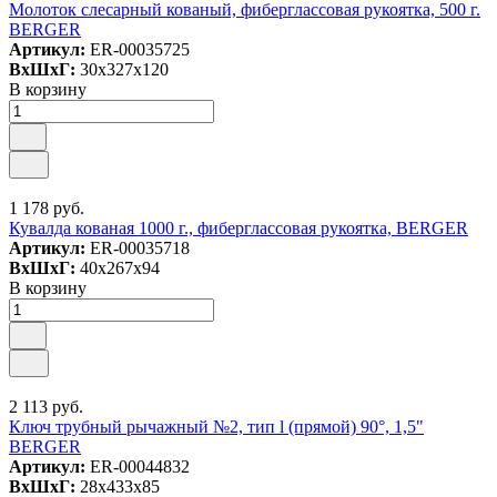
Молоток слесарный кованый, фиберглассовая рукоятка, 500 г.
BERGER
Артикул:
ER-00035725
ВxШxГ:
30x327x120
В корзину
1 178 руб.
Кувалда кованая 1000 г., фиберглассовая рукоятка, BERGER
Артикул:
ER-00035718
ВxШxГ:
40x267x94
В корзину
2 113 руб.
Ключ трубный рычажный №2, тип l (прямой) 90°, 1,5"
BERGER
Артикул:
ER-00044832
ВxШxГ:
28x433x85